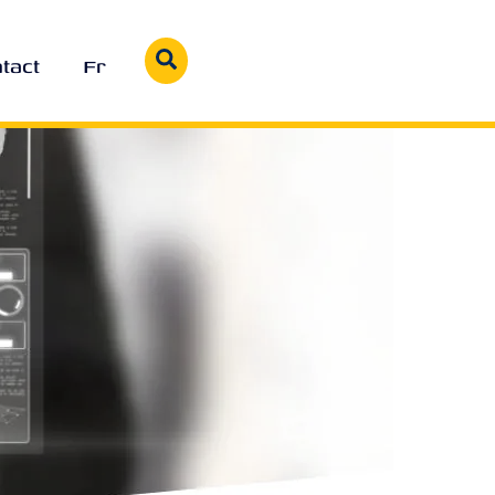
Search
tact
Fr